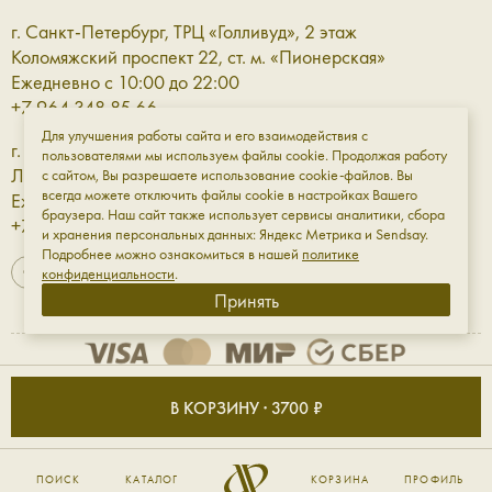
г. Санкт-Петербург, ТРЦ «Голливуд», 2 этаж
Коломяжский проспект 22, ст. м. «Пионерская»
Ежедневно с 10:00 до 22:00
+7 964 348 85 66
Для улучшения работы сайта и его взаимодействия с
г. Санкт-Петербург, ТРЦ «Галерея» 3 этаж
пользователями мы используем файлы cookie. Продолжая работу
Лиговский проспект, 30а, ст. м. «Площадь Восстания»
с сайтом, Вы разрешаете использование cookie-файлов. Вы
всегда можете отключить файлы cookie в настройках Вашего
Ежедневно с 10:00 до 23:00
браузера. Наш сайт также использует сервисы аналитики, сбора
+7 961 811-18-98
и хранения персональных данных: Яндекс Метрика и Sendsay.
Подробнее можно ознакомиться в нашей
политике
конфиденциальности
.
Принять
Оферта
Обработка данных
Конфиденциальность
В КОРЗИНУ · 3700 ₽
ИП Мирфазы Сергей Владимирович ИНН: 501820516976
ПОИСК
КАТАЛОГ
КОРЗИНА
ПРОФИЛЬ