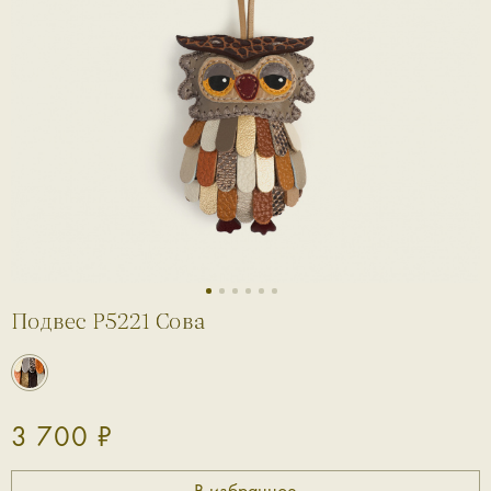
1
2
3
4
5
6
Подвес P5221 Сова
3 700 ₽