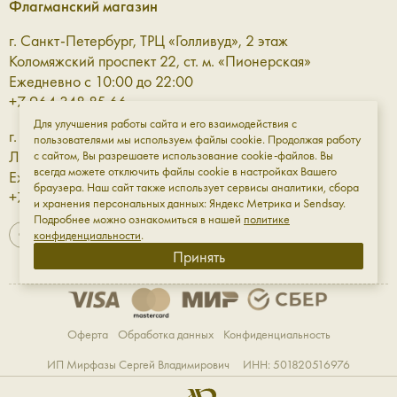
Флагманский магазин
г. Санкт-Петербург, ТРЦ «Голливуд», 2 этаж
Коломяжский проспект 22, ст. м. «Пионерская»
Ежедневно с 10:00 до 22:00
+7 964 348 85 66
Для улучшения работы сайта и его взаимодействия с
г. Санкт-Петербург, ТРЦ «Галерея» 3 этаж
пользователями мы используем файлы cookie. Продолжая работу
Лиговский проспект, 30а, ст. м. «Площадь Восстания»
с сайтом, Вы разрешаете использование cookie-файлов. Вы
всегда можете отключить файлы cookie в настройках Вашего
Ежедневно с 10:00 до 23:00
браузера. Наш сайт также использует сервисы аналитики, сбора
+7 961 811-18-98
и хранения персональных данных: Яндекс Метрика и Sendsay.
Подробнее можно ознакомиться в нашей
политике
конфиденциальности
.
Принять
Оферта
Обработка данных
Конфиденциальность
ИП Мирфазы Сергей Владимирович ИНН: 501820516976