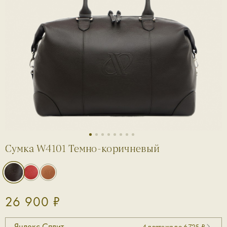
1
2
3
4
5
6
7
8
Сумка W4101 Темно-коричневый
26 900 ₽
Яндекс Сплит
4 платежа по 6725 ₽