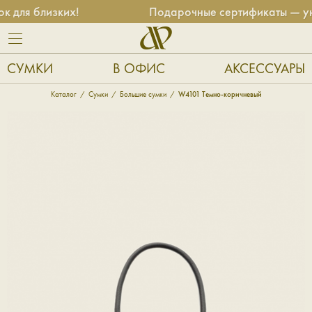
ля близких!
Подарочные сертификаты — униве
СУМКИ
В ОФИС
АКСЕССУАРЫ
Каталог
Сумки
Большие сумки
W4101 Темно-коричневый