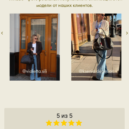
модели от наших клиентов.
@violetta.sili
@ksenia.depelian
5 из 5