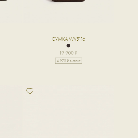
СУМКА WV5116
19 900 ₽
4 975 ₽ в сплит