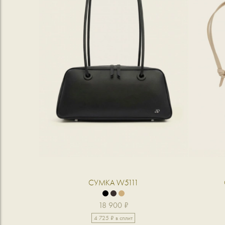
СУМКА W5111
18 900 ₽
4 725 ₽ в сплит