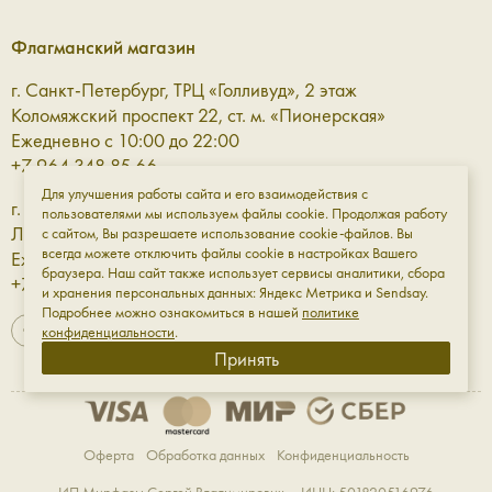
Флагманский магазин
г. Санкт-Петербург, ТРЦ «Голливуд», 2 этаж
Коломяжский проспект 22, ст. м. «Пионерская»
Ежедневно с 10:00 до 22:00
+7 964 348 85 66
Для улучшения работы сайта и его взаимодействия с
г. Санкт-Петербург, ТРЦ «Галерея» 3 этаж
пользователями мы используем файлы cookie. Продолжая работу
Лиговский проспект, 30а, ст. м. «Площадь Восстания»
с сайтом, Вы разрешаете использование cookie-файлов. Вы
всегда можете отключить файлы cookie в настройках Вашего
Ежедневно с 10:00 до 23:00
браузера. Наш сайт также использует сервисы аналитики, сбора
+7 961 811-18-98
и хранения персональных данных: Яндекс Метрика и Sendsay.
Подробнее можно ознакомиться в нашей
политике
конфиденциальности
.
Принять
Оферта
Обработка данных
Конфиденциальность
ИП Мирфазы Сергей Владимирович ИНН: 501820516976