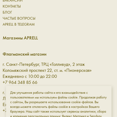
ВАКАНСИИ
КОНТАКТЫ
БЛОГ
ЧАСТЫЕ ВОПРОСЫ
APRELL В TELEGRAM
Магазины APRELL
Флагманский магазин
г. Санкт-Петербург, ТРЦ «Голливуд», 2 этаж
Коломяжский проспект 22, ст. м. «Пионерская»
Ежедневно с 10:00 до 22:00
+7 964 348 85 66
г. Санкт-Петербург, ТРЦ «Галерея» 3 этаж
Для улучшения работы сайта и его взаимодействия с
пользователями мы используем файлы cookie. Продолжая работу
Лиговский проспект, 30а, ст. м. «Площадь Восстания»
с сайтом, Вы разрешаете использование cookie-файлов. Вы
Ежедневно с 10:00 до 23:00
всегда можете отключить файлы cookie в настройках Вашего
+7 961 811-18-98
браузера. Наш сайт также использует сервисы аналитики, сбора
и хранения персональных данных: Яндекс Метрика и Sendsay.