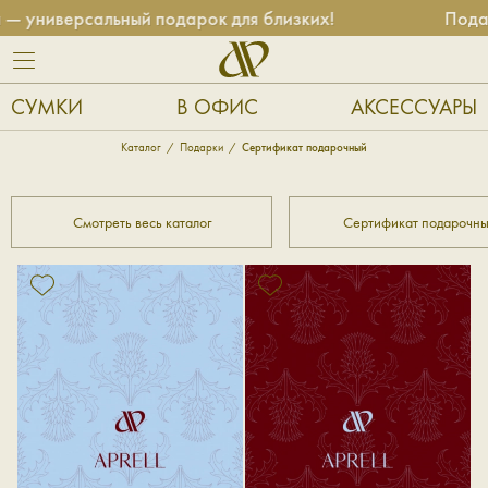
— универсальный подарок для близких!
Подар
СУМКИ
В ОФИС
АКСЕССУАРЫ
Каталог
Подарки
Сертификат подарочный
Смотреть весь каталог
Сертификат подарочн