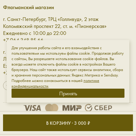
Флагманский магазин
г. Санкт-Петербург, ТРЦ «Голливуд», 2 этаж
Коломяжский проспект 22, ст. м. «Пионерская»
Ежедневно с 10:00 до 22:00
+7 964 348 85 66
Для улучшения работы сайта и его взаимодействия с
г. Санкт-Петербург, ТРЦ «Галерея» 3 этаж
пользователями мы используем файлы cookie. Продолжая работу
Лиговский проспект, 30а, ст. м. «Площадь Восстания»
с сайтом, Вы разрешаете использование cookie-файлов. Вы
всегда можете отключить файлы cookie в настройках Вашего
Ежедневно с 10:00 до 23:00
браузера. Наш сайт также использует сервисы аналитики, сбора
+7 961 811-18-98
и хранения персональных данных: Яндекс Метрика и Sendsay.
Подробнее можно ознакомиться в нашей
политике
конфиденциальности
.
Принять
Оферта
Обработка данных
Конфиденциальность
В КОРЗИНУ · 3 000 ₽
ИП Мирфазы Сергей Владимирович ИНН: 501820516976