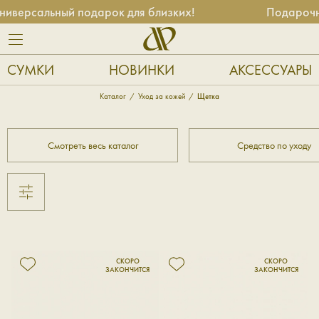
иверсальный подарок для близких!
Подарочны
СУМКИ
НОВИНКИ
АКСЕССУАРЫ
Каталог
Уход за кожей
Щетка
Смотреть весь каталог
Средство по уходу