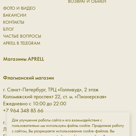
ВОЗВРАТ И ОБМЕН
ФОТО И ВИДЕО
ВАКАНСИИ
КОНТАКТЫ
БЛОГ
ЧАСТЫЕ ВОПРОСЫ
APRELL В TELEGRAM
Магазины APRELL
Флагманский магазин
г. Санкт-Петербург, ТРЦ «Голливуд», 2 этаж
Коломяжский проспект 22, ст. м. «Пионерская»
Ежедневно с 10:00 до 22:00
+7 964 348 85 66
Для улучшения работы сайта и его взаимодействия с
г. Санкт-Петербург, ТРЦ «Галерея» 3 этаж
пользователями мы используем файлы cookie. Продолжая работу
Лиговский проспект, 30а, ст. м. «Площадь Восстания»
с сайтом, Вы разрешаете использование cookie-файлов. Вы