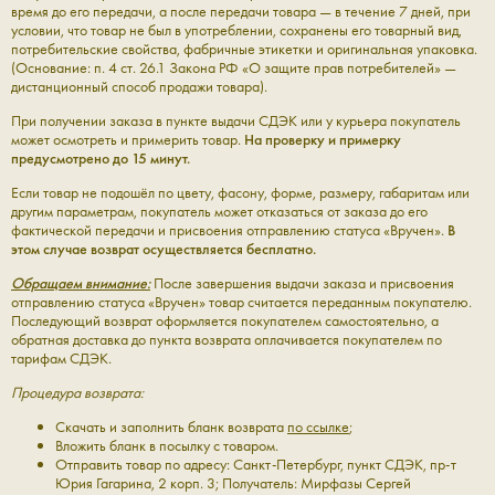
время до его передачи, а после передачи товара — в течение 7 дней, при
условии, что товар не был в употреблении, сохранены его товарный вид,
потребительские свойства, фабричные этикетки и оригинальная упаковка.
(Основание: п. 4 ст. 26.1 Закона РФ «О защите прав потребителей» —
дистанционный способ продажи товара).
При получении заказа в пункте выдачи СДЭК или у курьера покупатель
может осмотреть и примерить товар.
На проверку и примерку
предусмотрено до 15 минут.
Если товар не подошёл по цвету, фасону, форме, размеру, габаритам или
другим параметрам, покупатель может отказаться от заказа до его
фактической передачи и присвоения отправлению статуса «Вручен».
В
этом случае возврат осуществляется бесплатно.
Обращаем внимание:
После завершения выдачи заказа и присвоения
отправлению статуса «Вручен» товар считается переданным покупателю.
Последующий возврат оформляется покупателем самостоятельно, а
обратная доставка до пункта возврата оплачивается покупателем по
тарифам СДЭК.
Процедура возврата:
Скачать и заполнить бланк возврата
по ссылке
;
Вложить бланк в посылку с товаром.
Отправить товар по адресу: Санкт-Петербург, пункт СДЭК, пр-т
Юрия Гагарина, 2 корп. 3; Получатель: Мирфазы Сергей