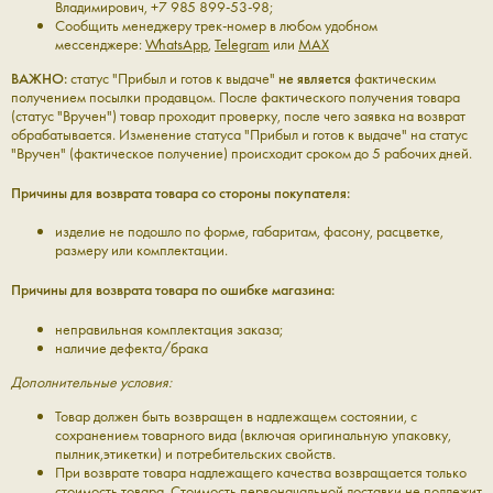
Владимирович, +7 985 899-53-98;
Сообщить менеджеру трек-номер в любом удобном
мессенджере:
WhatsApp
,
Telegram
или
MAX
ВАЖНО:
статус "Прибыл и готов к выдаче"
не является
фактическим
получением посылки продавцом. После фактического получения товара
(статус "Вручен") товар проходит проверку, после чего заявка на возврат
обрабатывается. Изменение статуса "Прибыл и готов к выдаче" на статус
"Вручен" (фактическое получение) происходит сроком до 5 рабочих дней.
Причины для возврата товара со стороны покупателя:
изделие
не подошло по форме, габаритам, фасону, расцветке,
размеру или комплектации.
Причины для возврата товара по ошибке магазина:
неправильная комплектация заказа;
наличие дефекта/брака
Дополнительные условия:
Товар должен быть возвращен в надлежащем состоянии, с
сохранением товарного вида (включая оригинальную упаковку,
пылник,этикетки) и потребительских свойств.
При возврате товара надлежащего качества возвращается только
стоимость товара. Стоимость первоначальной доставки не подлежит