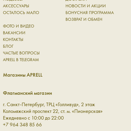
активное использование и при этом сохраняют
АКСЕССУАРЫ
НОВОСТИ И АКЦИИ
аккуратный внешний вид. Натуральная кожа со временем
ОСТАЛОСЬ МАЛО
БОНУСНАЯ ПРОГРАММА
становится только лучше: приобретает характерную
ВОЗВРАТ И ОБМЕН
фактуру и мягкость, оставаясь надежной основой для
ФОТО И ВИДЕО
ежедневных вещей.
ВАКАНСИИ
КОНТАКТЫ
В коллекции Aprell представлены аксессуары для разных
БЛОГ
сценариев:
ЧАСТЫЕ ВОПРОСЫ
APRELL В TELEGRAM
Ремни — чёткий акцент в образе
Магазины APRELL
Кожаный ремень помогает структурировать силуэт и
добавить образу завершённости. Он одинаково уместен
Флагманский магазин
как в базовом гардеробе, так и в более сложных
сочетаниях, где важна каждая линия. Это деталь, которая
г. Санкт-Петербург, ТРЦ «Голливуд», 2 этаж
работает незаметно, но всегда точно.
Коломяжский проспект 22, ст. м. «Пионерская»
Ежедневно с 10:00 до 22:00
Перчатки — комфорт и защита в
+7 964 348 85 66