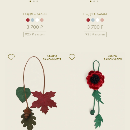
1
2
3
1
2
3
ПОДВЕС S4603
ПОДВЕС S4603
3 700 ₽
3 700 ₽
925 ₽ в сплит
925 ₽ в сплит