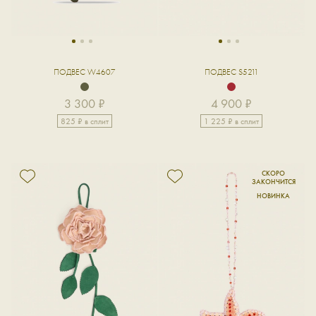
1
2
3
1
2
3
ПОДВЕС W4607
ПОДВЕС S5211
3 300 ₽
4 900 ₽
825 ₽ в сплит
1 225 ₽ в сплит