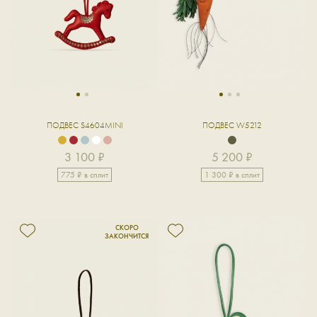
1
2
1
2
3
ПОДВЕС S4604MINI
ПОДВЕС W5212
3 100 ₽
5 200 ₽
775 ₽ в сплит
1 300 ₽ в сплит