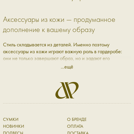
Аксессуары из кожи — продуманное
дополнение к вашему образу
Стиль складывается из деталей. Именно поэтому
аксессуары из кожи играют важную роль в гардеробе:
они не только завершают образ, но и задают его
настроение. В Aprell мы собрали коллекцию, где каждая
...ещё
вещь — это сочетание практичности, эстетики и качества,
которое ощущается с первого прикосновения.
Кожаные аксессуары: баланс формы и
функциональности
Современные кожаные аксессуары — это не просто
СУМКИ
О БРЕНДЕ
дополнение, а полноценная часть повседневного ритма.
НОВИНКИ
ОПЛАТА
Они сопровождают вас в течение дня, выдерживают
ПОДВЕСЫ
ДОСТАВКА