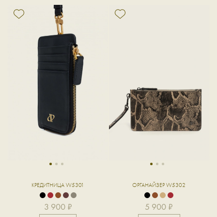
1
2
3
1
2
3
КРЕДИТНИЦА W5301
ОРГАНАЙЗЕР W5302
3 900 ₽
5 900 ₽