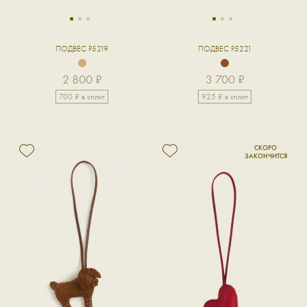
1
2
3
1
2
3
ПОДВЕС P5219
ПОДВЕС P5221
2 800 ₽
3 700 ₽
700 ₽ в сплит
925 ₽ в сплит