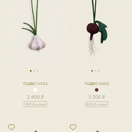
1
2
3
1
2
3
ПОДВЕС W5214
ПОДВЕС W5215
3 600 ₽
3 200 ₽
900 ₽ в сплит
800 ₽ в сплит