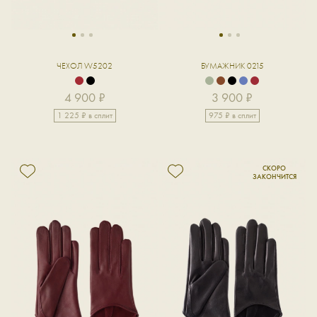
1
2
3
1
2
3
ЧЕХОЛ W5202
БУМАЖНИК 0215
4 900 ₽
3 900 ₽
1 225 ₽ в сплит
975 ₽ в сплит