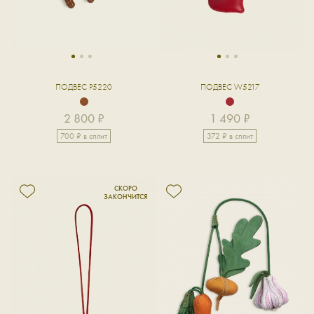
1
2
3
1
2
3
ПОДВЕС P5220
ПОДВЕС W5217
2 800 ₽
1 490 ₽
700 ₽ в сплит
372 ₽ в сплит