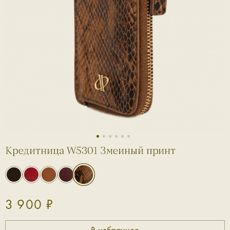
1
2
3
4
5
6
Кредитница W5301 Змеиный принт
3 900 ₽