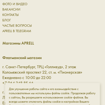
ФОТО И ВИДЕО
ВАКАНСИИ
КОНТАКТЫ
БЛОГ
ЧАСТЫЕ ВОПРОСЫ
APRELL В TELEGRAM
Магазины APRELL
Флагманский магазин
г. Санкт-Петербург, ТРЦ «Голливуд», 2 этаж
Коломяжский проспект 22, ст. м. «Пионерская»
Ежедневно с 10:00 до 22:00
+7 964 348 85 66
Для улучшения работы сайта и его взаимодействия с
г. Санкт-Петербург, ТРЦ «Галерея» 3 этаж
пользователями мы используем файлы cookie. Продолжая работу
Лиговский проспект, 30а, ст. м. «Площадь Восстания»
с сайтом, Вы разрешаете использование cookie-файлов. Вы
всегда можете отключить файлы cookie в настройках Вашего
Ежедневно с 10:00 до 23:00