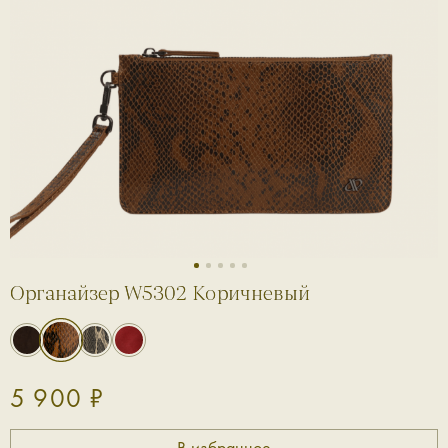
1
2
3
4
5
Органайзер W5302 Коричневый
5 900 ₽