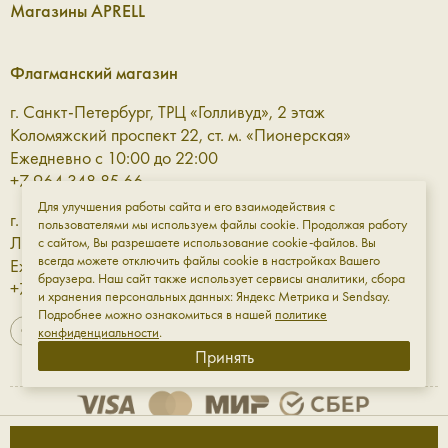
Магазины APRELL
Флагманский магазин
г. Санкт-Петербург, ТРЦ «Голливуд», 2 этаж
Коломяжский проспект 22, ст. м. «Пионерская»
Ежедневно с 10:00 до 22:00
+7 964 348 85 66
Для улучшения работы сайта и его взаимодействия с
г. Санкт-Петербург, ТРЦ «Галерея» 3 этаж
пользователями мы используем файлы cookie. Продолжая работу
Лиговский проспект, 30а, ст. м. «Площадь Восстания»
с сайтом, Вы разрешаете использование cookie-файлов. Вы
всегда можете отключить файлы cookie в настройках Вашего
Ежедневно с 10:00 до 23:00
браузера. Наш сайт также использует сервисы аналитики, сбора
+7 961 811-18-98
и хранения персональных данных: Яндекс Метрика и Sendsay.
Подробнее можно ознакомиться в нашей
политике
конфиденциальности
.
Принять
Оферта
Обработка данных
Конфиденциальность