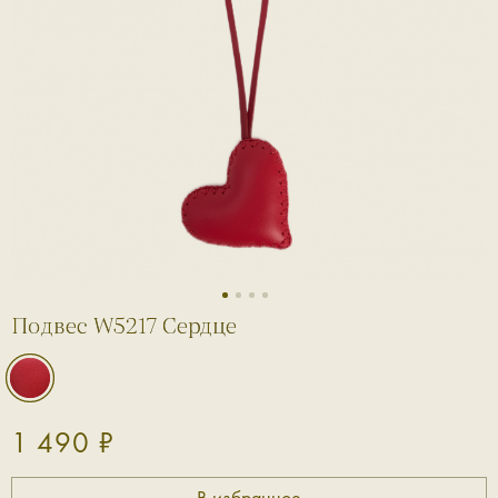
1
2
3
4
Подвес W5217 Сердце
1 490 ₽