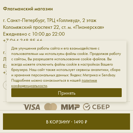
Флагманский магазин
г. Санкт-Петербург, ТРЦ «Голливуд», 2 этаж
Коломяжский проспект 22, ст. м. «Пионерская»
Ежедневно с 10:00 до 22:00
+7 964 348 85 66
Для улучшения работы сайта и его взаимодействия с
г. Санкт-Петербург, ТРЦ «Галерея» 3 этаж
пользователями мы используем файлы cookie. Продолжая работу
Лиговский проспект, 30а, ст. м. «Площадь Восстания»
с сайтом, Вы разрешаете использование cookie-файлов. Вы
всегда можете отключить файлы cookie в настройках Вашего
Ежедневно с 10:00 до 23:00
браузера. Наш сайт также использует сервисы аналитики, сбора
+7 961 811-18-98
и хранения персональных данных: Яндекс Метрика и Sendsay.
Подробнее можно ознакомиться в нашей
политике
конфиденциальности
.
Принять
Оферта
Обработка данных
Конфиденциальность
В КОРЗИНУ · 1490 ₽
ИП Мирфазы Сергей Владимирович ИНН: 501820516976