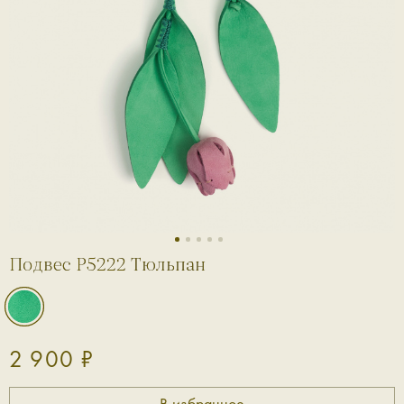
1
2
3
4
5
Подвес P5222 Тюльпан
2 900 ₽