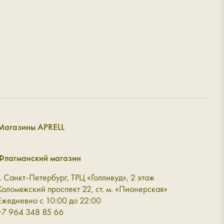
а без сумки. Но и познакомилась с
ной девушкой продавцом Диной! Это
онал своего дела. Как говорят, человек на
есте! За прошедший год она мне прислала
зоров как на новинки, так и на наличие в
. Очень благодарна ей за это! Последнее
обретение, моя красавица, приехала
 Это сумка из велюра козлёнка в цвете
а была куплена не на сайте магазина, а в
агазине Aprell . За это я очень благодарна
солютно всё - от брони и видеообзора, до
тправки и получения, она была со мной на
Магазины APRELL
переживала так же как и я, потому что
 был не лёгким - из Северной столицы в
ренд Aprell со мной навсегда! И я смело
Флагманский магазин
дую его своим подругам!
г. Санкт-Петербург, ТРЦ «Голливуд», 2 этаж
Коломяжский проспект 22, ст. м. «Пионерская»
Ежедневно с 10:00 до 22:00
+7 964 348 85 66