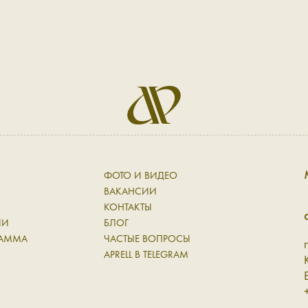
я не ушл
прекрас
професси
своем м
много об
магазине
моё при
сегодня.
тауп. Он
офлайн м
Дине! Аб
личной о
ФОТО И ВИДЕО
связи и 
маршрут
ВАКАНСИИ
Керчь. Б
КОНТАКТЫ
рекомен
ИИ
БЛОГ
РАММА
ЧАСТЫЕ ВОПРОСЫ
Н
APRELL В TELEGRAM