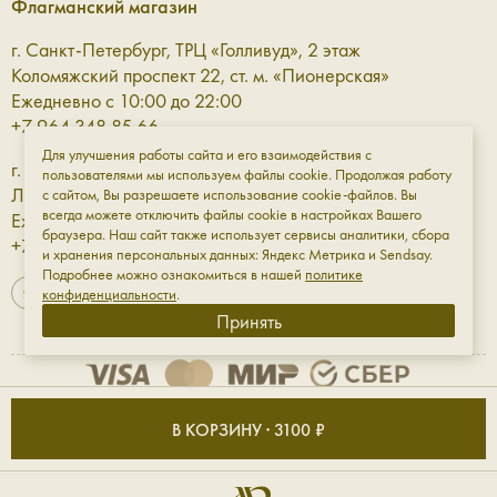
Флагманский магазин
г. Санкт-Петербург, ТРЦ «Голливуд», 2 этаж
Коломяжский проспект 22, ст. м. «Пионерская»
Ежедневно с 10:00 до 22:00
+7 964 348 85 66
Для улучшения работы сайта и его взаимодействия с
г. Санкт-Петербург, ТРЦ «Галерея» 3 этаж
пользователями мы используем файлы cookie. Продолжая работу
Лиговский проспект, 30а, ст. м. «Площадь Восстания»
с сайтом, Вы разрешаете использование cookie-файлов. Вы
всегда можете отключить файлы cookie в настройках Вашего
Ежедневно с 10:00 до 23:00
браузера. Наш сайт также использует сервисы аналитики, сбора
+7 961 811-18-98
и хранения персональных данных: Яндекс Метрика и Sendsay.
Подробнее можно ознакомиться в нашей
политике
конфиденциальности
.
Принять
Оферта
Обработка данных
Конфиденциальность
В КОРЗИНУ · 3100 ₽
ИП Мирфазы Сергей Владимирович ИНН: 501820516976