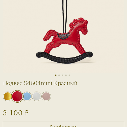
1
2
3
4
5
Подвес S4604mini Красный
3 100 ₽