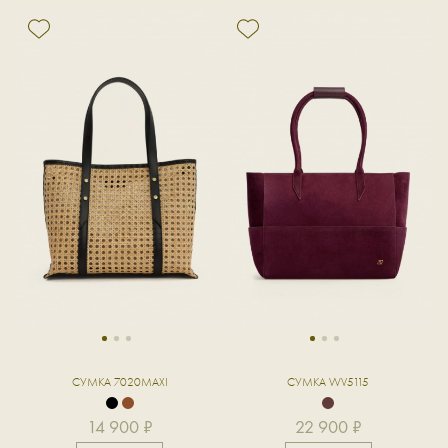
1
2
3
1
2
3
СУМКА 7020MAXI
СУМКА WV5115
14 900 ₽
22 900 ₽