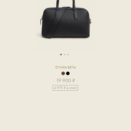
1
2
3
СУМКА S5114
19 900 ₽
4 975 ₽ в сплит