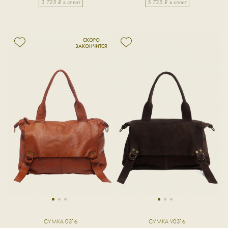
3 725 ₽ в сплит
5 725 ₽ в сплит
1
2
3
1
2
3
СУМКА 0316
СУМКА V0316