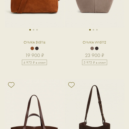
1
2
3
1
2
3
СУМКА SV5114
СУМКА WV5112
19 900 ₽
23 900 ₽
4 975 ₽ в сплит
5 975 ₽ в сплит