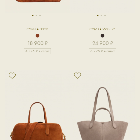
1
2
3
1
2
3
СУМКА 0328
СУМКА WV5124
18 900 ₽
24 900 ₽
4 725 ₽ в сплит
6 225 ₽ в сплит