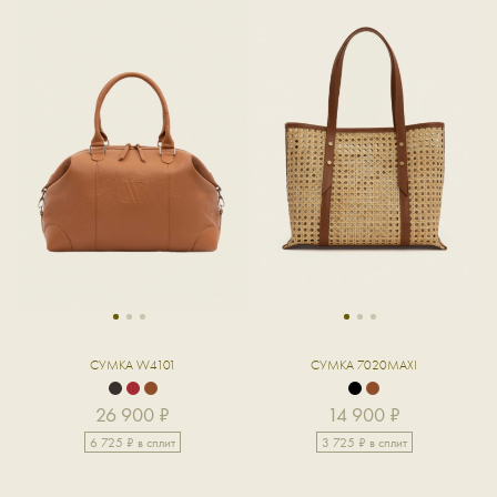
1
2
3
1
2
3
СУМКА W4101
СУМКА 7020MAXI
26 900 ₽
14 900 ₽
6 725 ₽ в сплит
3 725 ₽ в сплит