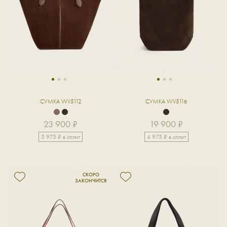
1
2
3
1
2
3
СУМКА WV5112
СУМКА WV5116
23 900 ₽
19 900 ₽
5 975 ₽ в сплит
4 975 ₽ в сплит