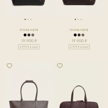
1
2
3
1
2
3
СУМКА W5115
СУМКА W5115
19 900 ₽
19 900 ₽
4 975 ₽ в сплит
4 975 ₽ в сплит