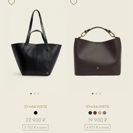
1
2
3
1
2
3
СУМКА W5112
СУМКА W5110
22 900 ₽
19 900 ₽
5 725 ₽ в сплит
4 975 ₽ в сплит