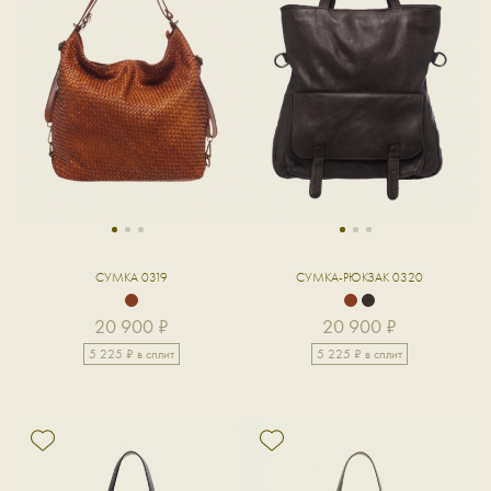
1
2
3
1
2
3
СУМКА 0319
СУМКА-РЮКЗАК 0320
20 900 ₽
20 900 ₽
5 225 ₽ в сплит
5 225 ₽ в сплит