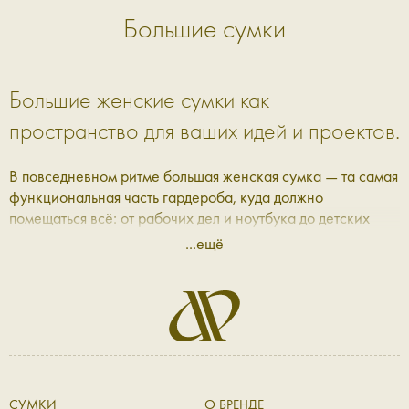
Большие сумки
Большие женские сумки как
пространство для ваших идей и проектов.
В повседневном ритме большая женская сумка — та самая
функциональная часть гардероба, куда должно
помещаться всё: от рабочих дел и ноутбука до детских
вещей к празднику и неожиданных находок в течение дня.
...ещё
В Aprell мы собрали коллекцию разных форм и фактур —
вместительных, удобных, функциональных и продуманных.
Большая женская кожаная сумка: когда
красота вплетается в детали.
Мы придумываем наши большие сумки так, чтобы не
СУМКИ
О БРЕНДЕ