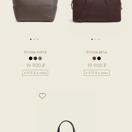
1
2
3
1
2
3
СУМКА W5115
СУМКА S5114
19 900 ₽
19 900 ₽
4 975 ₽ в сплит
4 975 ₽ в сплит