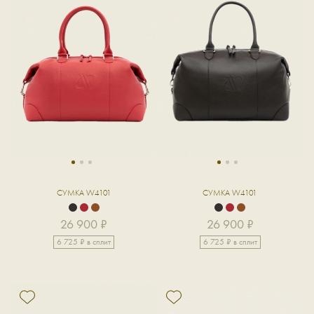
1
2
3
1
2
3
СУМКА W4101
СУМКА W4101
26 900 ₽
26 900 ₽
6 725 ₽ в сплит
6 725 ₽ в сплит