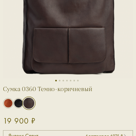
1
2
3
4
5
6
7
Сумка 0360 Темно-коричневый
19 900 ₽
Яндекс Сплит
4 платежа по 4975 ₽