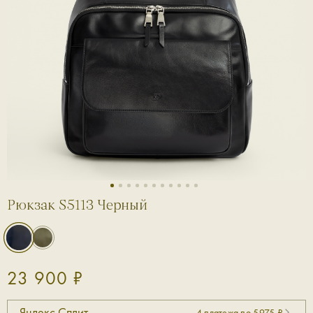
1
2
3
4
5
6
7
8
9
10
11
Рюкзак S5113 Черный
23 900 ₽
Яндекс Сплит
4 платежа по 5975 ₽