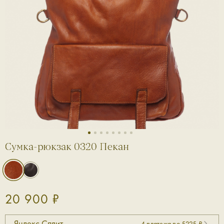
1
2
3
4
5
6
7
8
Сумка-рюкзак 0320 Пекан
20 900 ₽
Яндекс Сплит
4 платежа по 5225 ₽