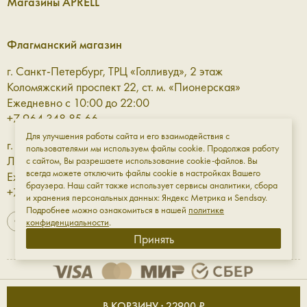
Магазины APRELL
Флагманский магазин
г. Санкт-Петербург, ТРЦ «Голливуд», 2 этаж
Коломяжский проспект 22, ст. м. «Пионерская»
Ежедневно с 10:00 до 22:00
+7 964 348 85 66
Для улучшения работы сайта и его взаимодействия с
г. Санкт-Петербург, ТРЦ «Галерея» 3 этаж
пользователями мы используем файлы cookie. Продолжая работу
Лиговский проспект, 30а, ст. м. «Площадь Восстания»
с сайтом, Вы разрешаете использование cookie-файлов. Вы
всегда можете отключить файлы cookie в настройках Вашего
Ежедневно с 10:00 до 23:00
браузера. Наш сайт также использует сервисы аналитики, сбора
+7 961 811-18-98
и хранения персональных данных: Яндекс Метрика и Sendsay.
Подробнее можно ознакомиться в нашей
политике
конфиденциальности
.
Принять
Оферта
Обработка данных
Конфиденциальность
В КОРЗИНУ · 22900 ₽