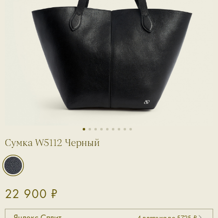
1
2
3
4
5
6
7
8
9
Сумка W5112 Черный
22 900 ₽
Яндекс Сплит
4 платежа по 5725 ₽