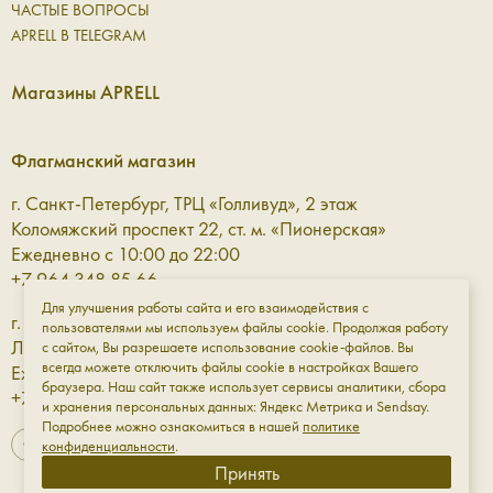
ЧАСТЫЕ ВОПРОСЫ
APRELL В TELEGRAM
Магазины APRELL
Флагманский магазин
г. Санкт-Петербург, ТРЦ «Голливуд», 2 этаж
Коломяжский проспект 22, ст. м. «Пионерская»
Ежедневно с 10:00 до 22:00
+7 964 348 85 66
Для улучшения работы сайта и его взаимодействия с
г. Санкт-Петербург, ТРЦ «Галерея» 3 этаж
пользователями мы используем файлы cookie. Продолжая работу
Лиговский проспект, 30а, ст. м. «Площадь Восстания»
с сайтом, Вы разрешаете использование cookie-файлов. Вы
всегда можете отключить файлы cookie в настройках Вашего
Ежедневно с 10:00 до 23:00
браузера. Наш сайт также использует сервисы аналитики, сбора
+7 961 811-18-98
и хранения персональных данных: Яндекс Метрика и Sendsay.
Подробнее можно ознакомиться в нашей
политике
конфиденциальности
.
Принять