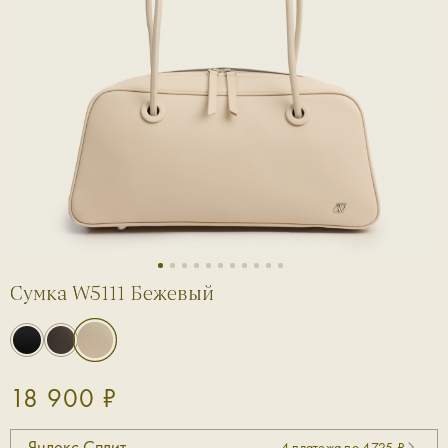
1
2
3
4
5
6
7
8
9
10
11
Сумка W5111 Бежевый
18 900 ₽
Яндекс Сплит
4 платежа по 4725 ₽