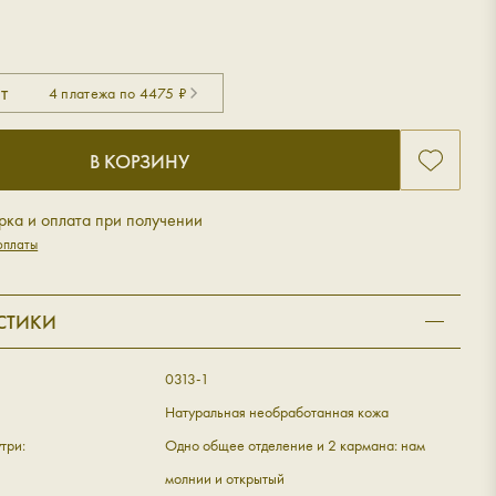
т
4 платежа по 4475 ₽
В КОРЗИНУ
рка и оплата при получении
оплаты
СТИКИ
0313-1
Натуральная необработанная кожа
три:
Одно общее отделение и 2 кармана: нам
молнии и открытый