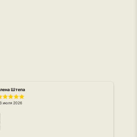
лена Штепа
3 июля 2026
Вто
Кач
сум
Дос
Чита