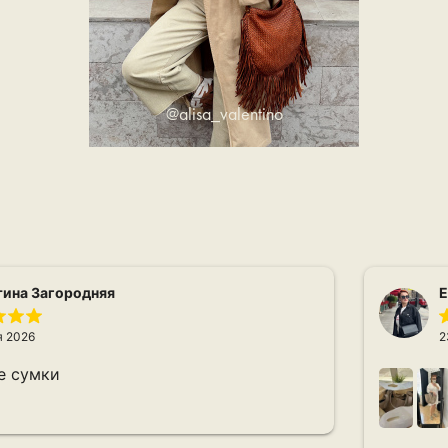
@alisa_valentino
тина Загородняя
Е
я 2026
2
е сумки