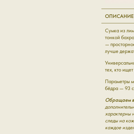
ОПИСАНИЕ
Сумка из ли
тонкой бахро
— просторное
лучше держат
Универсальны
тех, кто ище
Параметры мо
бёдра — 93 с
Обращаем в
дополнительн
характерны 
следы на кож
каждое изде