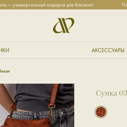
ниверсальный подарок для близких!
Подарочн
НКИ
АКСЕССУАРЫ
Пекан
Сумка 0