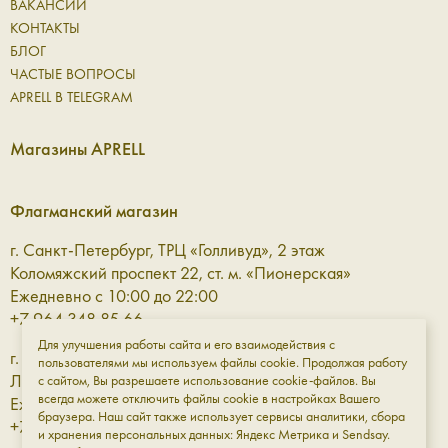
ВАКАНСИИ
КОНТАКТЫ
БЛОГ
ЧАСТЫЕ ВОПРОСЫ
APRELL В TELEGRAM
Магазины APRELL
Флагманский магазин
г. Санкт-Петербург, ТРЦ «Голливуд», 2 этаж
Коломяжский проспект 22, ст. м. «Пионерская»
Ежедневно с 10:00 до 22:00
+7 964 348 85 66
Для улучшения работы сайта и его взаимодействия с
г. Санкт-Петербург, ТРЦ «Галерея» 3 этаж
пользователями мы используем файлы cookie. Продолжая работу
Лиговский проспект, 30а, ст. м. «Площадь Восстания»
с сайтом, Вы разрешаете использование cookie-файлов. Вы
всегда можете отключить файлы cookie в настройках Вашего
Ежедневно с 10:00 до 23:00
браузера. Наш сайт также использует сервисы аналитики, сбора
+7 961 811-18-98
и хранения персональных данных: Яндекс Метрика и Sendsay.