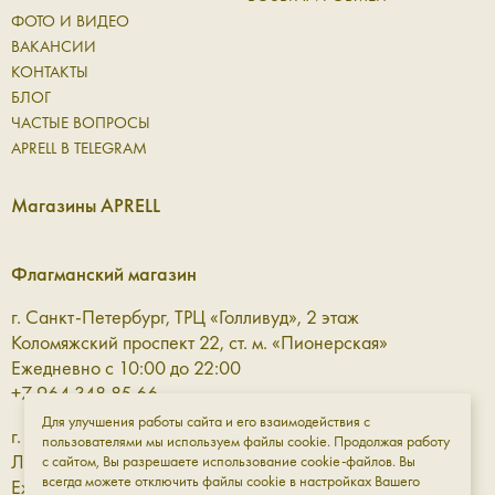
ФОТО И ВИДЕО
ВАКАНСИИ
КОНТАКТЫ
БЛОГ
ЧАСТЫЕ ВОПРОСЫ
APRELL В TELEGRAM
Магазины APRELL
Флагманский магазин
г. Санкт-Петербург, ТРЦ «Голливуд», 2 этаж
Коломяжский проспект 22, ст. м. «Пионерская»
Ежедневно с 10:00 до 22:00
+7 964 348 85 66
Для улучшения работы сайта и его взаимодействия с
г. Санкт-Петербург, ТРЦ «Галерея» 3 этаж
пользователями мы используем файлы cookie. Продолжая работу
Лиговский проспект, 30а, ст. м. «Площадь Восстания»
с сайтом, Вы разрешаете использование cookie-файлов. Вы
всегда можете отключить файлы cookie в настройках Вашего
Ежедневно с 10:00 до 23:00