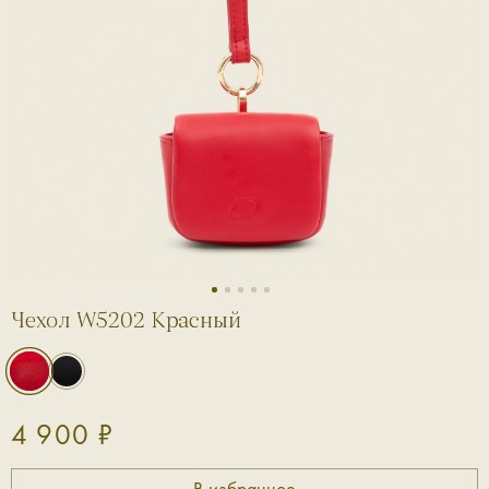
1
2
3
4
5
Чехол W5202 Красный
4 900 ₽