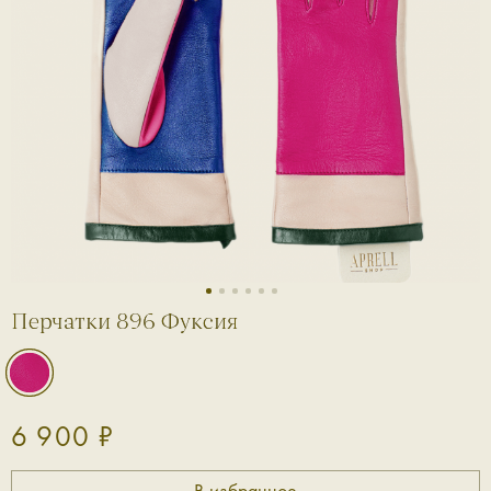
1
2
3
4
5
6
Перчатки 896 Фуксия
6 900 ₽