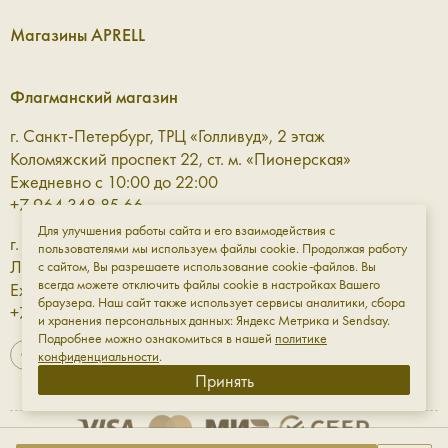
Магазины APRELL
Флагманский магазин
г. Санкт-Петербург, ТРЦ «Голливуд», 2 этаж
Коломяжский проспект 22, ст. м. «Пионерская»
Ежедневно с 10:00 до 22:00
+7 964 348 85 66
Для улучшения работы сайта и его взаимодействия с
г. Санкт-Петербург, ТРЦ «Галерея» 3 этаж
пользователями мы используем файлы cookie. Продолжая работу
Лиговский проспект, 30а, ст. м. «Площадь Восстания»
с сайтом, Вы разрешаете использование cookie-файлов. Вы
всегда можете отключить файлы cookie в настройках Вашего
Ежедневно с 10:00 до 23:00
браузера. Наш сайт также использует сервисы аналитики, сбора
+7 961 811-18-98
и хранения персональных данных: Яндекс Метрика и Sendsay.
Подробнее можно ознакомиться в нашей
политике
конфиденциальности
.
Принять