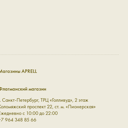
ровождают вас в течение дня, выдерживают активное
ше: приобретает характерную фактуру и мягкость,
овом гардеробе, так и в более сложных сочетаниях, где
Магазины APRELL
Флагманский магазин
тся элегантным элементом образа, который легко
г. Санкт-Петербург, ТРЦ «Голливуд», 2 этаж
Коломяжский проспект 22, ст. м. «Пионерская»
Ежедневно с 10:00 до 22:00
+7 964 348 85 66