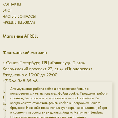
КОНТАКТЫ
БЛОГ
ЧАСТЫЕ ВОПРОСЫ
APRELL В TELEGRAM
Магазины APRELL
Флагманский магазин
г. Санкт-Петербург, ТРЦ «Голливуд», 2 этаж
Коломяжский проспект 22, ст. м. «Пионерская»
Ежедневно с 10:00 до 22:00
+7 964 348 85 66
Для улучшения работы сайта и его взаимодействия с
г. Санкт-Петербург, ТРЦ «Галерея» 3 этаж
пользователями мы используем файлы cookie. Продолжая работу
Лиговский проспект, 30а, ст. м. «Площадь Восстания»
с сайтом, Вы разрешаете использование cookie-файлов. Вы
Ежедневно с 10:00 до 23:00
всегда можете отключить файлы cookie в настройках Вашего
браузера. Наш сайт также использует сервисы аналитики, сбора
+7 961 811-18-98
и хранения персональных данных: Яндекс Метрика и Sendsay.
Подробнее можно ознакомиться в нашей
политике