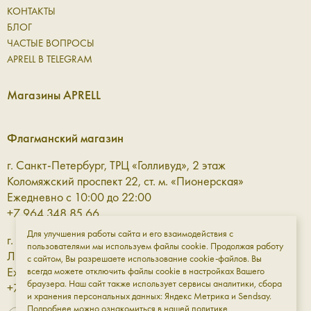
КОНТАКТЫ
БЛОГ
ЧАСТЫЕ ВОПРОСЫ
APRELL В TELEGRAM
Магазины APRELL
Флагманский магазин
г. Санкт-Петербург, ТРЦ «Голливуд», 2 этаж
Коломяжский проспект 22, ст. м. «Пионерская»
Ежедневно с 10:00 до 22:00
+7 964 348 85 66
Для улучшения работы сайта и его взаимодействия с
г. Санкт-Петербург, ТРЦ «Галерея» 3 этаж
пользователями мы используем файлы cookie. Продолжая работу
Лиговский проспект, 30а, ст. м. «Площадь Восстания»
с сайтом, Вы разрешаете использование cookie-файлов. Вы
Ежедневно с 10:00 до 23:00
всегда можете отключить файлы cookie в настройках Вашего
браузера. Наш сайт также использует сервисы аналитики, сбора
+7 961 811-18-98
и хранения персональных данных: Яндекс Метрика и Sendsay.
Подробнее можно ознакомиться в нашей
политике