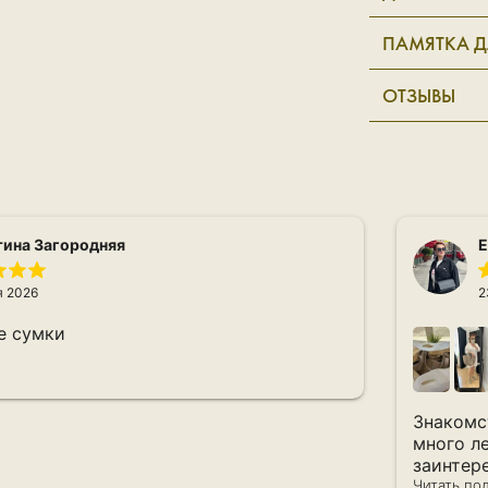
ПАМЯТКА Д
ОТЗЫВЫ
тина Загородняя
Е
я 2026
2
е сумки
Знакомс
много ле
заинтер
сделала пе
Читать по