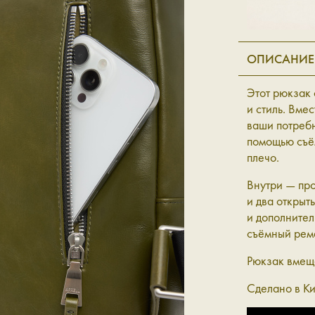
ОПИСАНИЕ
Этот рюкзак 
и стиль. Вме
ваши потребн
помощью съё
плечо.
Внутри — про
и два открыт
и дополнител
съёмный рем
Рюкзак вмещ
Сделано в Ки