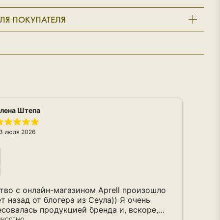
ЛЯ ПОКУПАТЕЛЯ
лена Штепа
3 июля 2026
Вто
Кач
сум
Дос
Чита
тво с онлайн-магазином Aprell произошло
Ян
т назад от блогера из Сеула)) Я очень
есовалась продукцией бренда и, вскоре,
рвый заказ! Это был 2020 год. Сегодня у
лностью