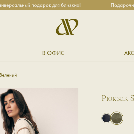
ьный подарок для близких!
Подарочные серт
В ОФИС
АК
 Зеленый
Рюкзак 