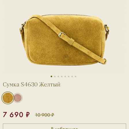
1
2
3
4
5
6
7
8
Сумка S4630 Желтый
7 690 ₽
10 900 ₽