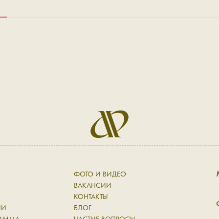
своими 
молочно
цвете и 
посчаст
ТРЦ "Га
я не ушл
прекрас
професси
своем м
много об
магазине
моё при
сегодня.
тауп. Он
офлайн м
Дине! Аб
личной о
ФОТО И ВИДЕО
связи и 
маршрут
ВАКАНСИИ
Керчь. Б
КОНТАКТЫ
рекомен
ИИ
БЛОГ