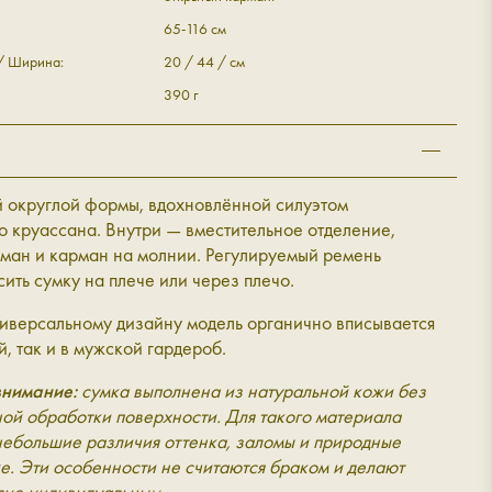
65-116 см
 / Ширина:
20 / 44 / см
390 г
й округлой формы, вдохновлённой силуэтом
 круассана. Внутри — вместительное отделение,
рман и карман на молнии. Регулируемый ремень
сить сумку на плече или через плечо.
ниверсальному дизайну модель органично вписывается
й, так и в мужской гардероб.
нимание:
сумка выполнена из натуральной кожи без
ой обработки поверхности. Для такого материала
небольшие различия оттенка, заломы и природные
е. Эти особенности не считаются браком и делают
лие индивидуальным.