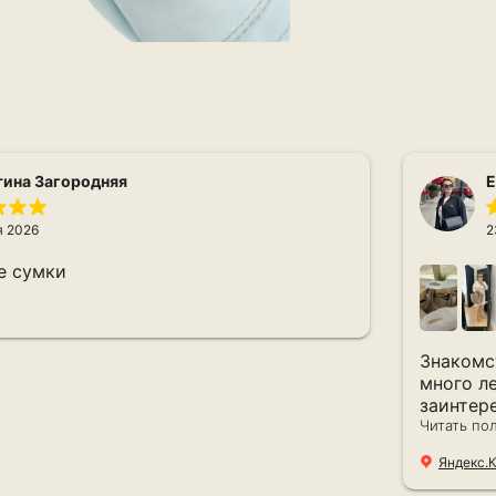
тина Загородняя
Е
я 2026
2
е сумки
Знакомс
много ле
заинтер
сделала пе
Читать по
меня 16!
Яндекс.
всю жизн
новое н