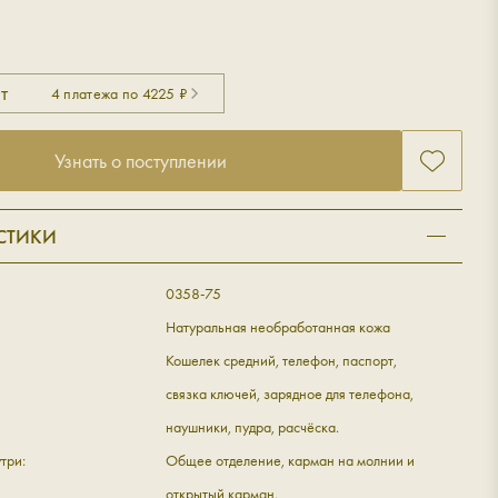
т
4 платежа по 4225 ₽
Узнать о поступлении
СТИКИ
0358-75
Натуральная необработанная кожа
Кошелек средний, телефон, паспорт,
связка ключей, зарядное для телефона,
наушники, пудра, расчёска.
три:
Общее отделение, карман на молнии и
открытый карман.