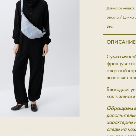
Длина ремешка:
Высота / Длина
Вес:
ОПИСАНИЕ
Сумка мягко
французского
открытый ка
позволяет но
Благодаря у
как в женски
Обращаем в
дополнительн
характерны 
следы на кож
каждое изде