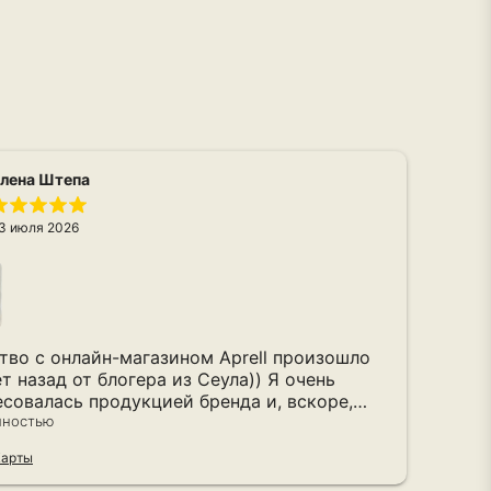
лена Штепа
3 июля 2026
Вто
Кач
сум
Дос
Чита
тво с онлайн-магазином Aprell произошло
Ян
т назад от блогера из Сеула)) Я очень
есовалась продукцией бренда и, вскоре,
рвый заказ! Это был 2020 год. Сегодня у
лностью
 сумок от Aprell. И, поверьте, это любовь на
Карты
ь! Каждая новая сумка - это новая жизнь,
астроение, новая эмоция. Пользуюсь всеми