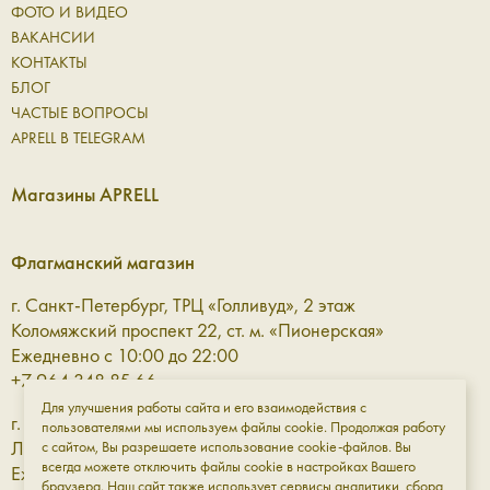
ФОТО И ВИДЕО
ВАКАНСИИ
КОНТАКТЫ
БЛОГ
ЧАСТЫЕ ВОПРОСЫ
APRELL В TELEGRAM
Магазины APRELL
Флагманский магазин
г. Санкт-Петербург, ТРЦ «Голливуд», 2 этаж
Коломяжский проспект 22, ст. м. «Пионерская»
Ежедневно с 10:00 до 22:00
+7 964 348 85 66
Для улучшения работы сайта и его взаимодействия с
г. Санкт-Петербург, ТРЦ «Галерея» 3 этаж
пользователями мы используем файлы cookie. Продолжая работу
Лиговский проспект, 30а, ст. м. «Площадь Восстания»
с сайтом, Вы разрешаете использование cookie-файлов. Вы
всегда можете отключить файлы cookie в настройках Вашего
Ежедневно с 10:00 до 23:00
браузера. Наш сайт также использует сервисы аналитики, сбора