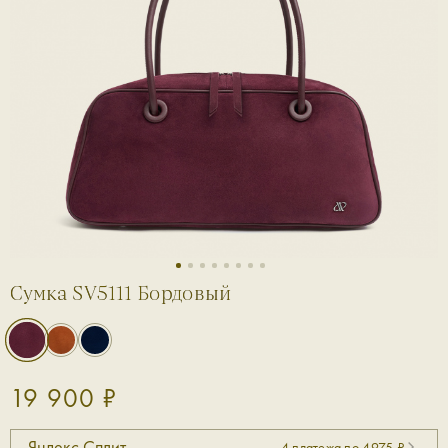
1
2
3
4
5
6
7
8
Сумка SV5111 Бордовый
19 900 ₽
Яндекс Сплит
4 платежа по 4975 ₽