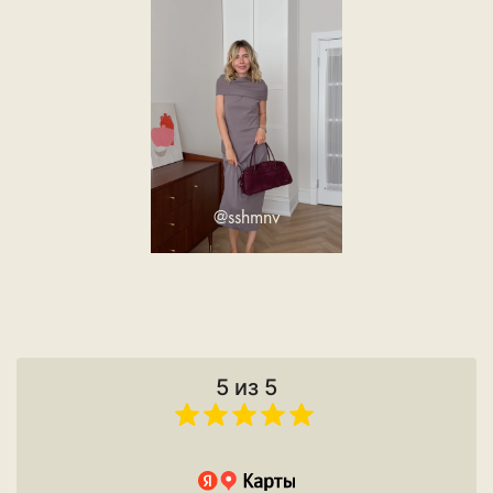
@sshmnv
5 из 5