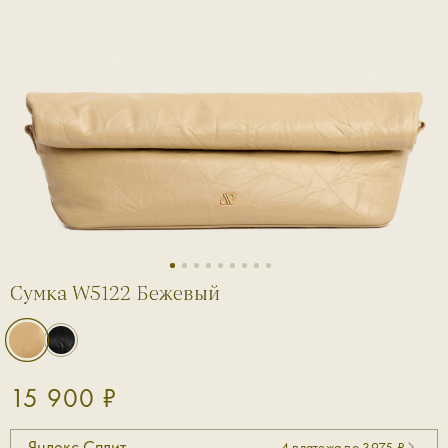
1
2
3
4
5
6
7
8
9
Сумка W5122 Бежевый
15 900 ₽
Яндекс Сплит
4 платежа по 3975 ₽