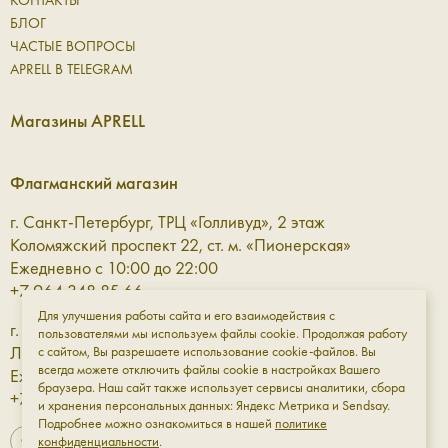
БЛОГ
ЧАСТЫЕ ВОПРОСЫ
APRELL В TELEGRAM
Магазины APRELL
Флагманский магазин
г. Санкт-Петербург, ТРЦ «Голливуд», 2 этаж
Коломяжский проспект 22, ст. м. «Пионерская»
Ежедневно с 10:00 до 22:00
+7 964 348 85 66
Для улучшения работы сайта и его взаимодействия с
г. Санкт-Петербург, ТРЦ «Галерея» 3 этаж
пользователями мы используем файлы cookie. Продолжая работу
Лиговский проспект, 30а, ст. м. «Площадь Восстания»
с сайтом, Вы разрешаете использование cookie-файлов. Вы
всегда можете отключить файлы cookie в настройках Вашего
Ежедневно с 10:00 до 23:00
браузера. Наш сайт также использует сервисы аналитики, сбора
+7 961 811-18-98
и хранения персональных данных: Яндекс Метрика и Sendsay.
Подробнее можно ознакомиться в нашей
политике
конфиденциальности
.