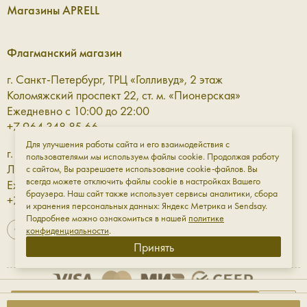
Магазины APRELL
Флагманский магазин
г. Санкт-Петербург, ТРЦ «Голливуд», 2 этаж
Коломяжский проспект 22, ст. м. «Пионерская»
Ежедневно с 10:00 до 22:00
+7 964 348 85 66
Для улучшения работы сайта и его взаимодействия с
г. Санкт-Петербург, ТРЦ «Галерея» 3 этаж
пользователями мы используем файлы cookie. Продолжая работу
Лиговский проспект, 30а, ст. м. «Площадь Восстания»
с сайтом, Вы разрешаете использование cookie-файлов. Вы
всегда можете отключить файлы cookie в настройках Вашего
Ежедневно с 10:00 до 23:00
браузера. Наш сайт также использует сервисы аналитики, сбора
+7 961 811-18-98
и хранения персональных данных: Яндекс Метрика и Sendsay.
Подробнее можно ознакомиться в нашей
политике
конфиденциальности
.
Принять
Оферта
Обработка данных
Конфиденциальность