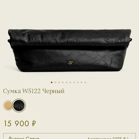
1
2
3
4
5
6
7
8
9
10
Сумка W5122 Черный
15 900 ₽
Яндекс Сплит
4 платежа по 3975 ₽