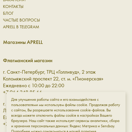
КОНТАКТЫ
БЛОГ
ЧАСТЫЕ ВОПРОСЫ
APRELL В TELEGRAM
Магазины APRELL
Флагманский магазин
г. Санкт-Петербург, ТРЦ «Голливуд», 2 этаж
Коломяжский проспект 22, ст. м. «Пионерская»
Ежедневно с 10:00 до 22:00
+7 964 348 85 66
Для улучшения работы сайта и его взаимодействия с
г. Санкт-Петербург, ТРЦ «Галерея» 3 этаж
пользователями мы используем файлы cookie. Продолжая работу
Лиговский проспект, 30а, ст. м. «Площадь Восстания»
с сайтом, Вы разрешаете использование cookie-файлов. Вы
всегда можете отключить файлы cookie в настройках Вашего
Ежедневно с 10:00 до 23:00
браузера. Наш сайт также использует сервисы аналитики, сбора
+7 961 811-18-98
и хранения персональных данных: Яндекс Метрика и Sendsay.
Подробнее можно ознакомиться в нашей
политике