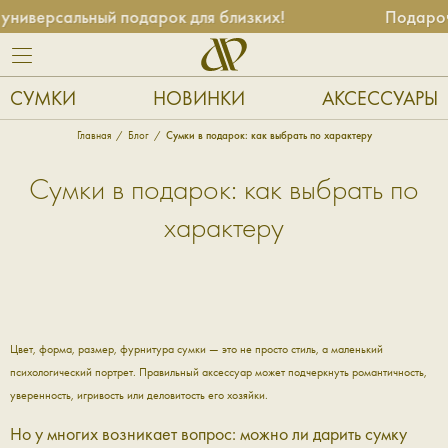
иверсальный подарок для близких!
Подарочны
СУМКИ
НОВИНКИ
АКСЕССУАРЫ
Главная
Блог
Сумки в подарок: как выбрать по характеру
Сумки в подарок: как выбрать по
характеру
Цвет, форма, размер, фурнитура сумки — это не просто стиль, а маленький
психологический портрет. Правильный аксессуар может подчеркнуть романтичность,
уверенность, игривость или деловитость его хозяйки.
Но у многих возникает вопрос: можно ли дарить сумку