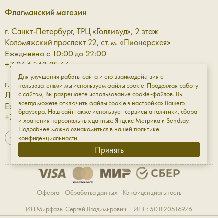
Флагманский магазин
г. Санкт-Петербург, ТРЦ «Голливуд», 2 этаж
Коломяжский проспект 22, ст. м. «Пионерская»
Ежедневно с 10:00 до 22:00
+7 964 348 85 66
Для улучшения работы сайта и его взаимодействия с
г. Санкт-Петербург, ТРЦ «Галерея» 3 этаж
пользователями мы используем файлы cookie. Продолжая работу
Лиговский проспект, 30а, ст. м. «Площадь Восстания»
с сайтом, Вы разрешаете использование cookie-файлов. Вы
всегда можете отключить файлы cookie в настройках Вашего
Ежедневно с 10:00 до 23:00
браузера. Наш сайт также использует сервисы аналитики, сбора
+7 961 811-18-98
и хранения персональных данных: Яндекс Метрика и Sendsay.
Подробнее можно ознакомиться в нашей
политике
конфиденциальности
.
Принять
Оферта
Обработка данных
Конфиденциальность
ИП Мирфазы Сергей Владимирович ИНН: 501820516976