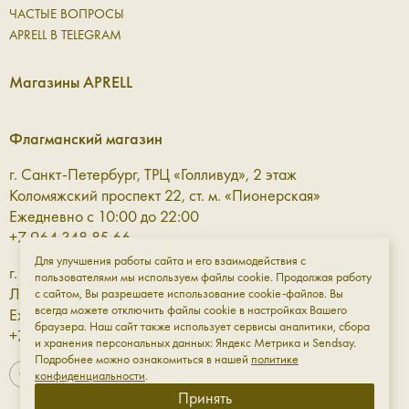
ЧАСТЫЕ ВОПРОСЫ
APRELL В TELEGRAM
Магазины APRELL
Флагманский магазин
г. Санкт-Петербург, ТРЦ «Голливуд», 2 этаж
Коломяжский проспект 22, ст. м. «Пионерская»
Ежедневно с 10:00 до 22:00
+7 964 348 85 66
Для улучшения работы сайта и его взаимодействия с
г. Санкт-Петербург, ТРЦ «Галерея» 3 этаж
пользователями мы используем файлы cookie. Продолжая работу
Лиговский проспект, 30а, ст. м. «Площадь Восстания»
с сайтом, Вы разрешаете использование cookie-файлов. Вы
всегда можете отключить файлы cookie в настройках Вашего
Ежедневно с 10:00 до 23:00
браузера. Наш сайт также использует сервисы аналитики, сбора
+7 961 811-18-98
и хранения персональных данных: Яндекс Метрика и Sendsay.
Подробнее можно ознакомиться в нашей
политике
конфиденциальности
.
Принять