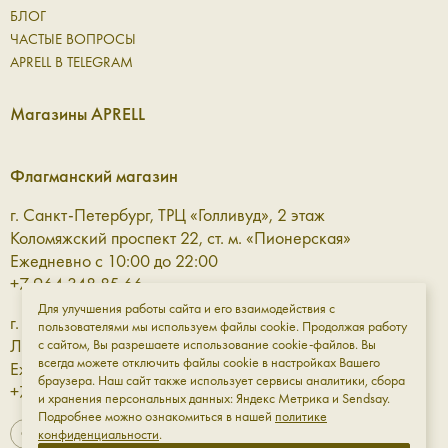
БЛОГ
ЧАСТЫЕ ВОПРОСЫ
APRELL В TELEGRAM
Магазины APRELL
Флагманский магазин
г. Санкт-Петербург, ТРЦ «Голливуд», 2 этаж
Коломяжский проспект 22, ст. м. «Пионерская»
Ежедневно с 10:00 до 22:00
+7 964 348 85 66
Для улучшения работы сайта и его взаимодействия с
г. Санкт-Петербург, ТРЦ «Галерея» 3 этаж
пользователями мы используем файлы cookie. Продолжая работу
Лиговский проспект, 30а, ст. м. «Площадь Восстания»
с сайтом, Вы разрешаете использование cookie-файлов. Вы
всегда можете отключить файлы cookie в настройках Вашего
Ежедневно с 10:00 до 23:00
браузера. Наш сайт также использует сервисы аналитики, сбора
+7 961 811-18-98
и хранения персональных данных: Яндекс Метрика и Sendsay.
Подробнее можно ознакомиться в нашей
политике
конфиденциальности
.