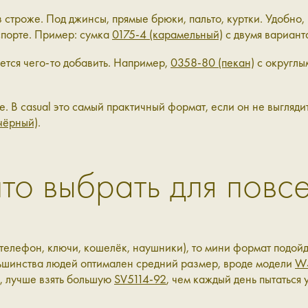
 строже. Под джинсы, прямые брюки, пальто, куртки. Удобно,
нспорте. Пример: сумка
0175-4 (карамельный)
с двумя вариант
чется чего-то добавить. Например,
0358-80 (пекан)
с округлы
. В casual это самый практичный формат, если он не выгляд
чёрный)
.
то выбрать для повсе
(телефон, ключи, кошелёк, наушники), то мини формат подой
ольшинства людей оптимален средний размер, вроде модели
W
к, лучше взять большую
SV5114-92
, чем каждый день пытаться