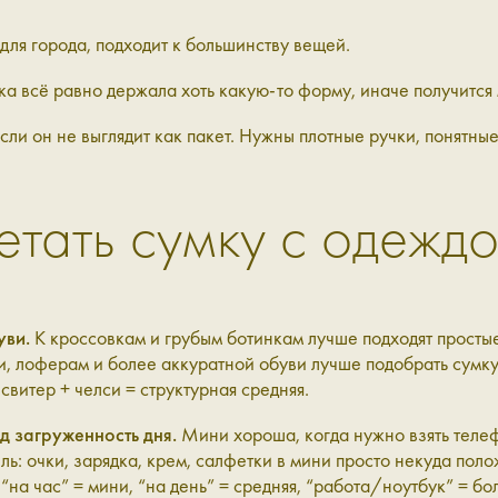
ля города, подходит к большинству вещей.
мка всё равно держала хоть какую-то форму, иначе получится
сли он не выглядит как пакет. Нужны плотные ручки, понятны
етать сумку с одеждо
уви.
К кроссовкам и грубым ботинкам лучше подходят простые
си, лоферам и более аккуратной обуви лучше подобрать сумк
свитер + челси = структурная средняя.
д загруженность дня.
Мини хороша, когда нужно взять телеф
ль: очки, зарядка, крем, салфетки в мини просто некуда пол
на час” = мини, “на день” = средняя, “работа/ноутбук” = бо