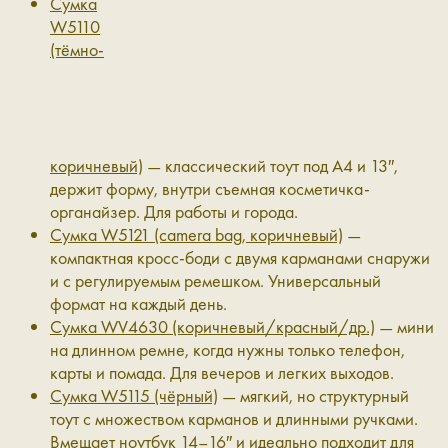
Сумка
W5110
(тёмно-
коричневый)
— классический тоут под А4 и 13″,
держит форму, внутри съемная косметичка-
органайзер. Для работы и города.
Сумка W5121 (camera bag, коричневый)
—
компактная кросс-боди с двумя карманами снаружи
и с регулируемым ремешком. Универсальный
формат на каждый день.
Сумка WV4630 (коричневый/красный/др.)
— мини
на длинном ремне, когда нужны только телефон,
карты и помада. Для вечеров и легких выходов.
Сумка W5115 (чёрный)
— мягкий, но структурный
тоут с множеством карманов и длинными ручками.
Вмещает ноутбук 14–16″ и идеально подходит для