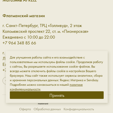
Флагманский магазин
г. Санкт-Петербург, ТРЦ «Голливуд», 2 этаж
Коломяжский проспект 22, ст. м. «Пионерская»
Ежедневно с 10:00 до 22:00
+7 964 348 85 66
г. Санкт-Петербург, ТРЦ «Галерея» 3 этаж
Для улучшения работы сайта и его взаимодействия с
Лиговский проспект, 30а, ст. м. «Площадь Восстания»
пользователями мы используем файлы cookie. Продолжая работу
Ежедневно с 10:00 до 23:00
с сайтом, Вы разрешаете использование cookie-файлов. Вы
+7 961 811-18-98
всегда можете отключить файлы cookie в настройках Вашего
браузера. Наш сайт также использует сервисы аналитики, сбора
и хранения персональных данных: Яндекс Метрика и Sendsay.
Подробнее можно ознакомиться в нашей
политике
конфиденциальности
.
Принять
Оферта
Обработка данных
Конфиденциальность