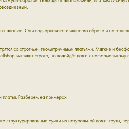
 кэжуал-образов. Подходят к платьям-миди, платьям А-силуэ
повседневный.
ых платьев. Они подчеркивают изящество образа и не отвлек
рятся со строгими, геометричными платьями. Мягкие и бесф
ellshop выглядит строго, но подойдёт даже к неформальному 
и платья. Разберем на примерах
йте структурированные сумки из натуральной кожи: тоуты, п