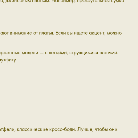
та, джинсовым платьям. Например, прямоугольная сумка
ают внимание от платья. Если вы ищете акцент, можно
орменные модели — с легкими, струящимися тканями.
аутфиту.
ортфели, классические кросс-боди. Лучше, чтобы они