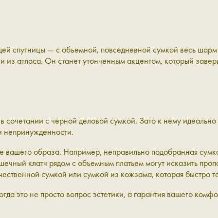
щей спутницы — с объемной, повседневной сумкой весь шарм 
ли из атласа. Он станет утонченным акцентом, который завер
о в сочетании с черной деловой сумкой. Зато к нему идеальн
 и непринужденности.
тие вашего образа. Например, неправильно подобранная сум
шечный клатч рядом с объемным платьем могут исказить проп
чественной сумкой или сумкой из кожзама, которая быстро т
огда это не просто вопрос эстетики, а гарантия вашего комф