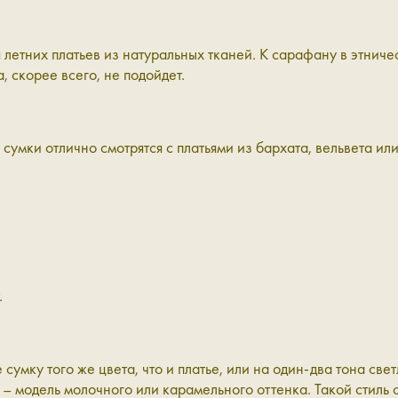
летних платьев из натуральных тканей. К сарафану в этниче
, скорее всего, не подойдет.
 сумки отлично смотрятся с платьями из бархата, вельвета ил
.
сумку того же цвета, что и платье, или на один-два тона св
ю – модель молочного или карамельного оттенка. Такой
стиль 