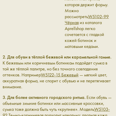
которая держит форму.
Можно
рассмотреть
W5102-99
Чёрная
из каталога
Aprellshop легко
сочетается с гладкой
кожей ботинок и
матовыми кедами.
2. Для обуви в тёплой бежевой или карамельной гамме.
К бежевым или коричневым ботинкам подойдет сумка в
той же тёплой палитре, но без точного совпадения
оттенков. Например
W5122-15 Бежевый
— мягкий цвет,
аккуратная форма, не спорит с обувью и не перетягивает
внимание.
3. Для более активного городского ритма.
Если обувь —
объемные зимние ботинки или массивные кроссовки,
сумка тоже должна быть чуть «крупнее». Модель
W5103-
92 Темно-коричневая
подходит идеально: плотная кожа,