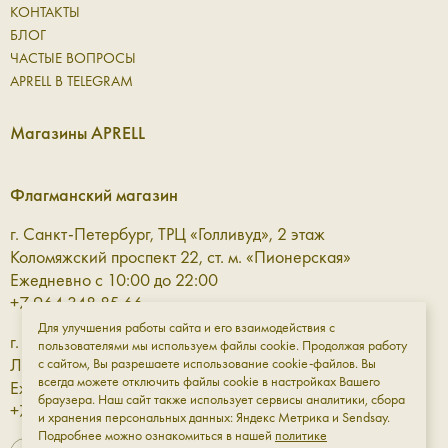
КОНТАКТЫ
БЛОГ
ЧАСТЫЕ ВОПРОСЫ
APRELL В TELEGRAM
Магазины APRELL
Флагманский магазин
г. Санкт-Петербург, ТРЦ «Голливуд», 2 этаж
Коломяжский проспект 22, ст. м. «Пионерская»
Ежедневно с 10:00 до 22:00
+7 964 348 85 66
Для улучшения работы сайта и его взаимодействия с
г. Санкт-Петербург, ТРЦ «Галерея» 3 этаж
пользователями мы используем файлы cookie. Продолжая работу
Лиговский проспект, 30а, ст. м. «Площадь Восстания»
с сайтом, Вы разрешаете использование cookie-файлов. Вы
всегда можете отключить файлы cookie в настройках Вашего
Ежедневно с 10:00 до 23:00
браузера. Наш сайт также использует сервисы аналитики, сбора
+7 961 811-18-98
и хранения персональных данных: Яндекс Метрика и Sendsay.
Подробнее можно ознакомиться в нашей
политике