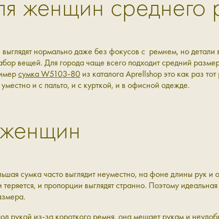
ля женщин среднего 
ыглядят нормально даже без фокусов с ремнем, но детали вс
абор вещей. Для города чаще всего подходит средний размер
ример
сумка W5103-80
из каталога Aprellshop это как раз то
уместно и с пальто, и с курткой, и в офисной одежде.
 женщин
ьшая сумка часто выглядит неуместно, на фоне длины рук и
теряется, и пропорции выглядят странно. Поэтому идеальная 
азмера.
под рукой из-за короткого ремня, она мешает рукам и неудо