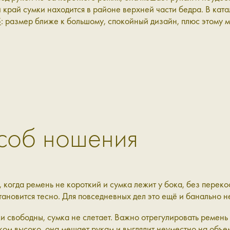
 край сумки находится в районе верхней части бедра. В ката
5
: размер ближе к большому, спокойный дизайн, плюс этому м
соб ношения
 когда ремень не короткий и сумка лежит у бока, без перек
становится тесно. Для повседневных дел это ещё и банально н
и свободны, сумка не слетает. Важно отрегулировать ремень 
ишком высоко, она мешает рукам и выглядит неуместно на объ