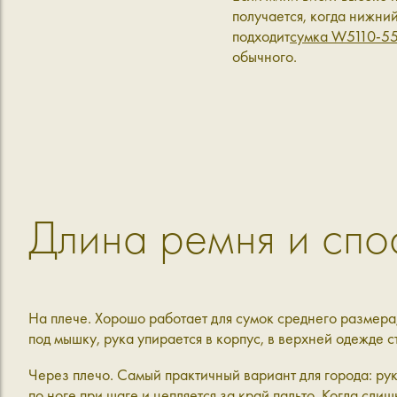
получается, когда нижний
подходит
сумка W5110-5
обычного.
Длина ремня и спо
На плече.
Хорошо работает для сумок среднего размера,
под мышку, рука упирается в корпус, в верхней одежде 
Через плечо.
Самый практичный вариант для города: рук
по ноге при шаге и цепляется за край пальто. Когда сл