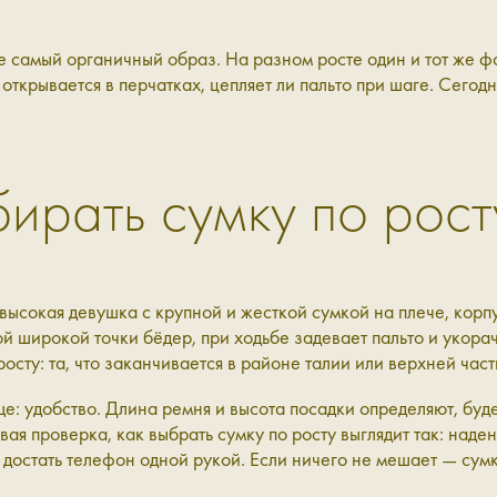
самый органичный образ. На разном росте один и тот же фор
к открывается в перчатках, цепляет ли пальто при шаге. Сегод
ирать сумку по рост
евысокая девушка с крупной и жесткой сумкой на плече, кор
й широкой точки бёдер, при ходьбе задевает пальто и укорач
росту: та, что заканчивается в районе талии или верхней час
: удобство. Длина ремня и высота посадки определяют, будет
вая проверка, как выбрать сумку по росту выглядит так: над
 достать телефон одной рукой. Если ничего не мешает — сумк