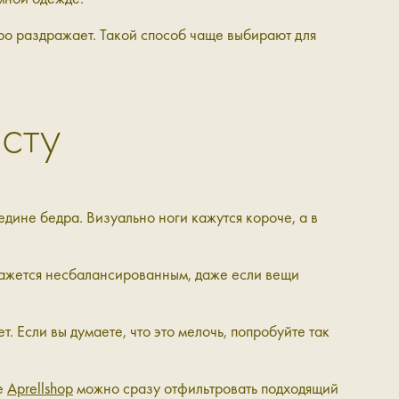
стро раздражает. Такой способ чаще выбирают для
сту
дине бедра. Визуально ноги кажутся короче, а в
з кажется несбалансированным, даже если вещи
. Если вы думаете, что это мелочь, попробуйте так
ге
Aprellshop
можно сразу отфильтровать подходящий