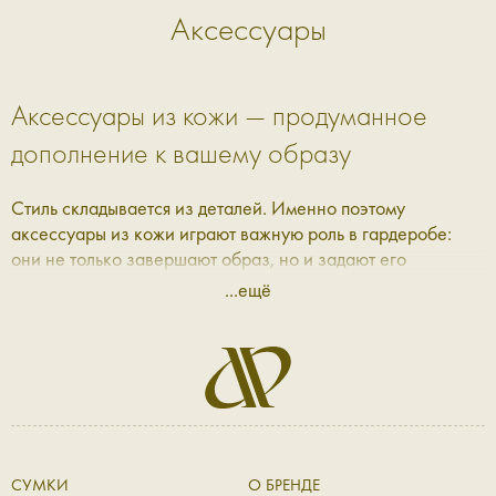
Аксессуары
Аксессуары из кожи — продуманное
дополнение к вашему образу
Стиль складывается из деталей. Именно поэтому
аксессуары из кожи играют важную роль в гардеробе:
они не только завершают образ, но и задают его
настроение. В Aprell мы собрали коллекцию, где каждая
...ещё
вещь — это сочетание практичности, эстетики и качества,
которое ощущается с первого прикосновения.
Кожаные аксессуары: баланс формы и
функциональности
Современные кожаные аксессуары — это не просто
СУМКИ
О БРЕНДЕ