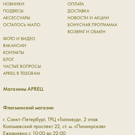
дополнение, а полноценная часть повседневного ритма.
НОВИНКИ
ОПЛАТА
Они сопровождают вас в течение дня, выдерживают
ПОДВЕСЫ
ДОСТАВКА
активное использование и при этом сохраняют
АКСЕССУАРЫ
НОВОСТИ И АКЦИИ
аккуратный внешний вид. Натуральная кожа со временем
ОСТАЛОСЬ МАЛО
БОНУСНАЯ ПРОГРАММА
становится только лучше: приобретает характерную
ВОЗВРАТ И ОБМЕН
фактуру и мягкость, оставаясь надежной основой для
ФОТО И ВИДЕО
ежедневных вещей.
ВАКАНСИИ
КОНТАКТЫ
В коллекции Aprell представлены аксессуары для разных
БЛОГ
сценариев:
ЧАСТЫЕ ВОПРОСЫ
APRELL В TELEGRAM
Ремни — чёткий акцент в образе
Магазины APRELL
Кожаный ремень помогает структурировать силуэт и
добавить образу завершённости. Он одинаково уместен
Флагманский магазин
как в базовом гардеробе, так и в более сложных
сочетаниях, где важна каждая линия. Это деталь, которая
г. Санкт-Петербург, ТРЦ «Голливуд», 2 этаж
работает незаметно, но всегда точно.
Коломяжский проспект 22, ст. м. «Пионерская»
Ежедневно с 10:00 до 22:00