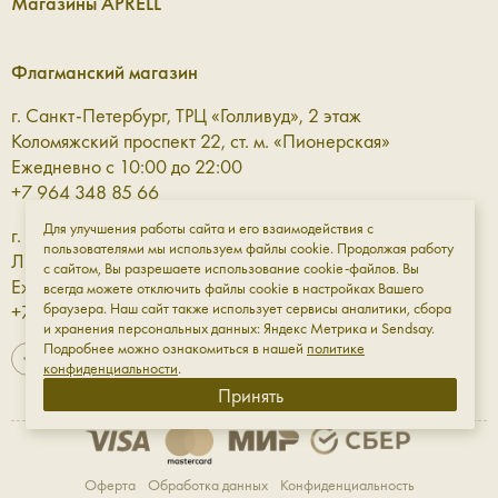
Магазины APRELL
Кожаный ремень помогает структурировать силуэт и
добавить образу завершённости. Он одинаково уместен
Флагманский магазин
как в базовом гардеробе, так и в более сложных
сочетаниях, где важна каждая линия. Это деталь, которая
г. Санкт-Петербург, ТРЦ «Голливуд», 2 этаж
работает незаметно, но всегда точно.
Коломяжский проспект 22, ст. м. «Пионерская»
Ежедневно с 10:00 до 22:00
Перчатки — комфорт и защита в
+7 964 348 85 66
прохладное время
Для улучшения работы сайта и его взаимодействия с
г. Санкт-Петербург, ТРЦ «Галерея» 3 этаж
пользователями мы используем файлы cookie. Продолжая работу
Лиговский проспект, 30а, ст. м. «Площадь Восстания»
с сайтом, Вы разрешаете использование cookie-файлов. Вы
Кожаные перчатки — это про тактильное удовольствие и
Ежедневно с 10:00 до 23:00
всегда можете отключить файлы cookie в настройках Вашего
функциональность. Они защищают от холода, при этом
браузера. Наш сайт также использует сервисы аналитики, сбора
+7 961 811-18-98
остаются элегантным элементом образа, который легко
и хранения персональных данных: Яндекс Метрика и Sendsay.
Подробнее можно ознакомиться в нашей
политике
вписывается в городской стиль.
конфиденциальности
.
Принять
Кошельки — порядок в деталях
Хороший кожаный кошелёк — это не только про
Оферта
Обработка данных
Конфиденциальность
хранение, но и про ощущение контроля и удобства.