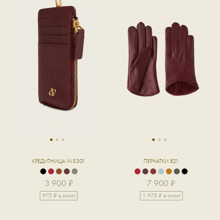
1
2
3
1
2
3
КРЕДИТНИЦА W5301
ПЕРЧАТКИ 821
3 900 ₽
7 900 ₽
975 ₽ в сплит
1 975 ₽ в сплит