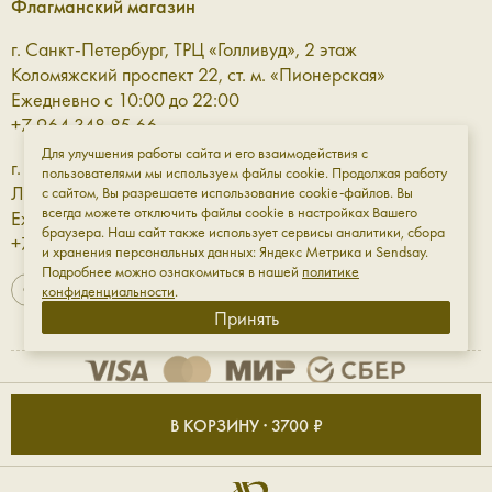
Флагманский магазин
г. Санкт-Петербург, ТРЦ «Голливуд», 2 этаж
Коломяжский проспект 22, ст. м. «Пионерская»
Ежедневно с 10:00 до 22:00
+7 964 348 85 66
Для улучшения работы сайта и его взаимодействия с
г. Санкт-Петербург, ТРЦ «Галерея» 3 этаж
пользователями мы используем файлы cookie. Продолжая работу
Лиговский проспект, 30а, ст. м. «Площадь Восстания»
с сайтом, Вы разрешаете использование cookie-файлов. Вы
всегда можете отключить файлы cookie в настройках Вашего
Ежедневно с 10:00 до 23:00
браузера. Наш сайт также использует сервисы аналитики, сбора
+7 961 811-18-98
и хранения персональных данных: Яндекс Метрика и Sendsay.
Подробнее можно ознакомиться в нашей
политике
конфиденциальности
.
Принять
Оферта
Обработка данных
Конфиденциальность
В КОРЗИНУ · 3700 ₽
ИП Мирфазы Сергей Владимирович ИНН: 501820516976