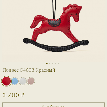
1
2
3
4
5
Подвес S4603 Красный
3 700 ₽