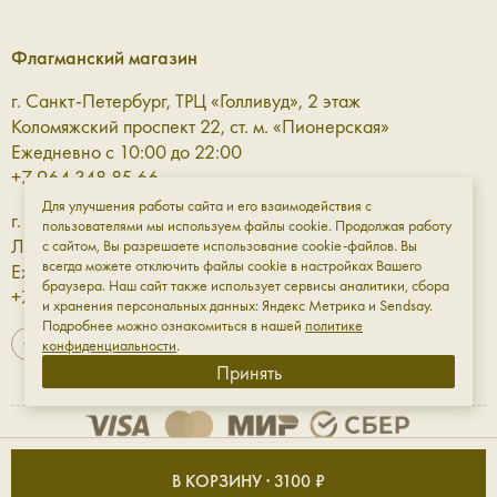
Флагманский магазин
г. Санкт-Петербург, ТРЦ «Голливуд», 2 этаж
Коломяжский проспект 22, ст. м. «Пионерская»
Ежедневно с 10:00 до 22:00
+7 964 348 85 66
Для улучшения работы сайта и его взаимодействия с
г. Санкт-Петербург, ТРЦ «Галерея» 3 этаж
пользователями мы используем файлы cookie. Продолжая работу
Лиговский проспект, 30а, ст. м. «Площадь Восстания»
с сайтом, Вы разрешаете использование cookie-файлов. Вы
всегда можете отключить файлы cookie в настройках Вашего
Ежедневно с 10:00 до 23:00
браузера. Наш сайт также использует сервисы аналитики, сбора
+7 961 811-18-98
и хранения персональных данных: Яндекс Метрика и Sendsay.
Подробнее можно ознакомиться в нашей
политике
конфиденциальности
.
Принять
Оферта
Обработка данных
Конфиденциальность
В КОРЗИНУ · 3100 ₽